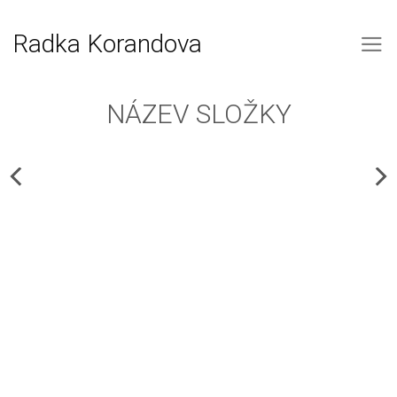
Skip
to
Radka Korandova
content
NÁZEV SLOŽKY